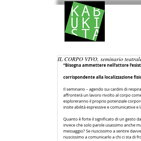
HOM
IL CORPO VIVO, seminario teatrale.
“Bisogna ammettere nell’attore l’esis
corrispondente alla localizzazione fis
Il seminario – agendo sui cardini di respi
affronterà un lavoro rivolto al corpo com
esploreranno il proprio potenziale corpore
insite abilità espressive e comunicative e la
Quanto è forte il significato di un gesto
invece che solo parole usassimo anche mani
messaggio? Se riuscissimo a sentire davvero 
riuscissimo a comunicarlo a chi ci sta di f