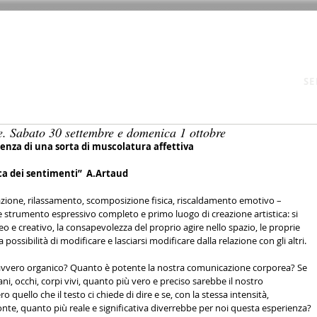
E
CHI SIAMO
CORSI 2026/27
SPETTACOLI
ATTIVITÀ
SE
 Sabato 30 settembre e domenica 1 ottobre
tenza di una sorta di muscolatura affettiva
ica dei sentimenti”  A.Artaud
razione, rilassamento, scomposizione fisica, riscaldamento emotivo – 
e strumento espressivo completo e primo luogo di creazione artistica: si 
o e creativo, la consapevolezza del proprio agire nello spazio, le proprie 
 possibilità di modificare e lasciarsi modificare dalla relazione con gli altri.
 davvero organico? Quanto è potente la nostra comunicazione corporea? Se 
, occhi, corpi vivi, quanto più vero e preciso sarebbe il nostro 
quello che il testo ci chiede di dire e se, con la stessa intensità, 
ronte, quanto più reale e significativa diverrebbe per noi questa esperienza?