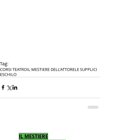
Tag:
CORSI TEATRO
IL MESTIERE DELL'ATTORE
LE SUPPLICI
ESCHILO
CALENDARIO CORSI TEATRO
IL MESTIERE