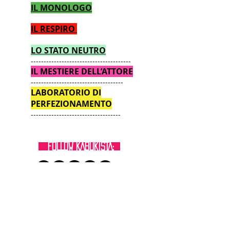
IL MONOLOGO
IL RESPIRO
LO STATO NEUTRO
---------------------------------------
IL MESTIERE DELL’ATTORE
------------------------------------
LABORATORIO DI
PERFEZIONAMENTO
-----------------------------------
FOLLOW KABUKISTA:
MAILING LIST