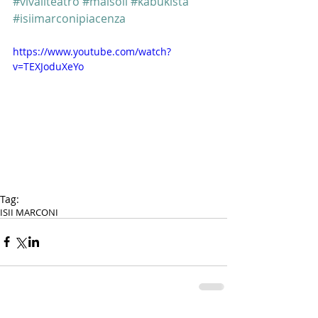
#vivailteatro
#maisoli
#kabukista
#isiimarconipiacenza
https://www.youtube.com/watch?
v=TEXJoduXeYo
Tag:
ISII MARCONI