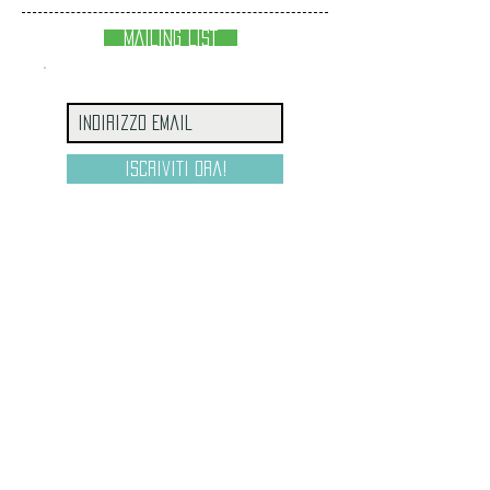
MAILING LIST
Iscriviti ora!
SEARCH BY TAGS:
25 NOVEMBRE
ABBASSO LA RICCHEZZA
ANTON ČECHOV
ASIA CINEMATOGRAFICA
BRECHT
CORSI ESTIVI
CORSI ONLINE
CORSI TEATRO
DIRETTIVO KABUKISTA TEATRO
ESCHILO
GIORNATA MONDIALE DEL TEATRO
HOTEL STRAVAGANZA