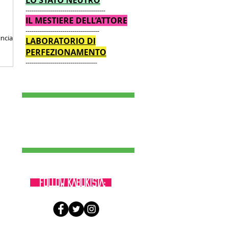
LO STATO NEUTRO
---------------------------------------
IL MESTIERE DELL’ATTORE
------------------------------------
cia! . .
LABORATORIO DI
PERFEZIONAMENTO
-----------------------------------
FOLLOW KABUKISTA: