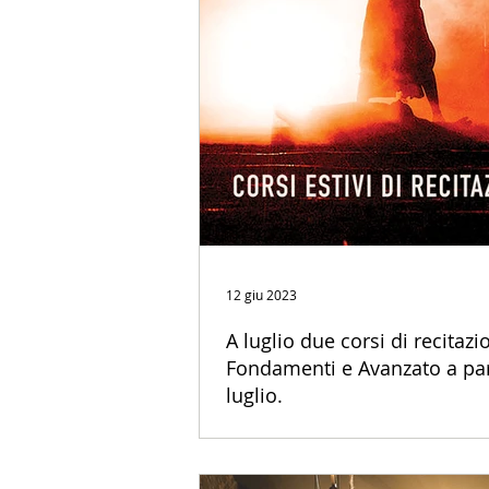
12 giu 2023
A luglio due corsi di recitazi
Fondamenti e Avanzato a part
luglio.
A luglio due corsi di recitazione. Fondam
partire dal 4 e 5 luglio. Iscrizioni entro il 
Kabukista Teatro.