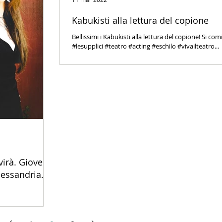
Kabukisti alla lettura del copione
Bellissimi i Kabukisti alla lettura del copione! Si comin
#lesupplici #teatro #acting #eschilo #vivailteatro...
irà. Giovedì
lessandria.
nerich