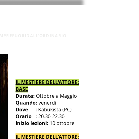
SEDE DEI CORSI
CONTATTI
MPREFUORIDALL'ORDINARIO
CALENDARIO CORSI TEATRO
2025 - 2026
IL MESTIERE DELL'ATTORE:
BASE
Durata:
Ottobre a Maggio
Quando:
venerdì
Dove :
Kabuk
ista
(PC)
Orario :
20.30-22.30
Inizio lezioni:
10
ottobre
IL MESTIERE DELL'ATTORE: