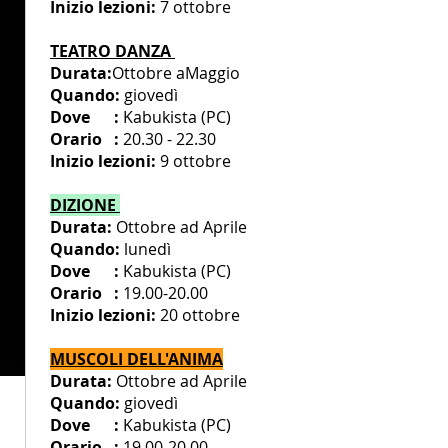
Inizio lezioni:
7 ottobre
TEATRO DANZA
Durata:
Ottobre aMaggio
Quando:
giovedì
Dove :
Kabuk
ista
(PC)
Orario :
20.30 - 22.30
Inizio lezioni:
9 ottobre
DIZIONE
Durata:
Ottobre ad Aprile
Quando:
lunedì
Dove :
Kabuk
ista
(PC)
Orario :
19.00-20.00
Inizio lezioni:
20 ottobre
MUSCOLI DELL'ANIMA
Durata:
Ottobre ad Aprile
Quando:
giovedì
Dove :
Kabuk
ista
(PC)
Orario :
19.00-20.00