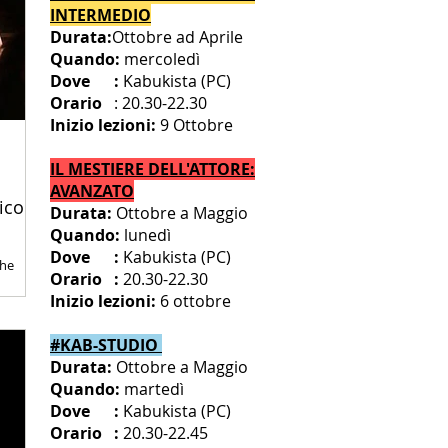
INTERMEDIO
Durata:
Ottobre ad Aprile
Quando:
mercoledì
Dove :
Kabuk
ista
(PC)
Orario
: 20
.
30-22.30
Inizio lezioni:
9 Ottobre
IL MESTIERE DELL'ATTORE:
AVANZATO
ico
Durata:
Otto
bre a Maggio
Quando:
lunedì
Dove :
Kabuk
ista
(PC)
che
Orario :
20.30-22.30
Inizio lezioni:
6 ottobre
#KAB-STUDIO
Durata:
Ottobre a Maggio
Quando:
martedì
Dove :
Kabuk
ista
(PC)
Orario :
20.30-22.45