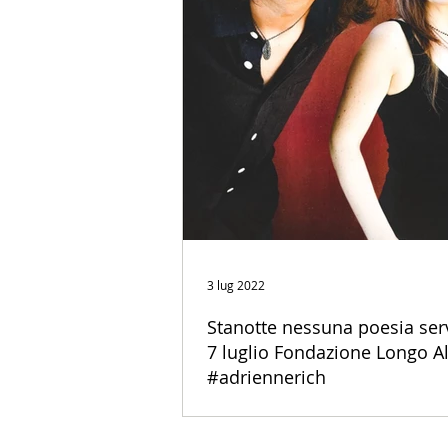
3 lug 2022
Stanotte nessuna poesia serv
7 luglio Fondazione Longo A
#adriennerich
Stanotte nessuna poesia servirà #adrien
GhezziZacchini giovedì 7 luglio Fondazione Luigi Longo