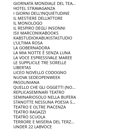
GIORNATA MONDIALE DEL TEATRO
HOTEL STRAVAGANZA
I GIORNI DELL'INQUIETUDINE
IL MESTIERE DELL'ATTORE
IL MONOLOGO
IL RESPIRO DEGLI INSONNI
ISII MARCONI
KABOOKS
KABSTUDIO
KABUKISTASTUDIO
L'ULTIMA ROSA
LA GOBERNADORA
LA MIA NOTTE È SENZA LUNA
LA VOCE ESPRESSIVA
LE MAREE
LE SUPPLICI
LE TRE SORELLE
LIBERTAS
LICEO NOVELLO CODOGNO
NUOVA SEDE
OPENWEEK
PASOLINIANA
QUELLO CHE GLI OGGETTI (NON) DICONO
REPLICA
SEMINARI TEATRO
SEMINARIO
SOLO NELLA BUFERA
STANOTTE NESSUNA POESIA SERVIRÀ
TEATRO E OLTRE PIACENZA
TEATRO RAGAZZI
TEATRO SCUOLA
TERRORE E MISERIA DEL TERZO REICH
UNDER 22 LAB
VOCE