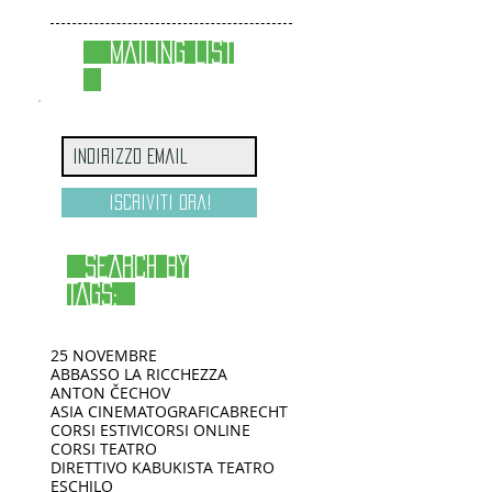
MAILING LIST
Iscriviti ora!
SEARCH BY
TAGS:
25 NOVEMBRE
ABBASSO LA RICCHEZZA
ANTON ČECHOV
ASIA CINEMATOGRAFICA
BRECHT
CORSI ESTIVI
CORSI ONLINE
CORSI TEATRO
DIRETTIVO KABUKISTA TEATRO
ESCHILO