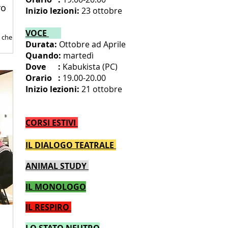
Inizio lezioni:
23 ottobre
VOCE
Durata:
Ottobre ad Aprile
 - o
Quando:
martedì
Dove :
Kabuk
ista
(PC)
Orario :
19.00-20.00
Inizio lezioni:
21 ottobre
CORSI ESTIVI
IL DIALOGO TEATRALE
ANIMAL STUDY
IL MONOLOGO
IL RESPIRO