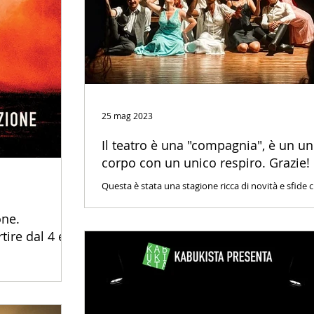
25 mag 2023
Il teatro è una "compagnia", è un un
corpo con un unico respiro. Grazie!
Questa è stata una stagione ricca di novità e sfide 
abbiamo raccolto con entusiasmo e la consueta
determinazione. Vogliamo ringraziare.
one.
ire dal 4 e 5
enti e Avanzato a
30 giugno.