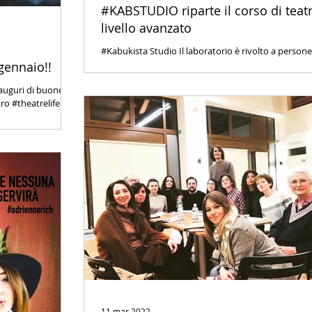
#KABSTUDIO riparte il corso di teatro
livello avanzato
#Kabukista Studio Il laboratorio è rivolto a persone che
abbiano già maturato una certa esperienza teatrale
gennaio!!
abbiano già seguito altri c
 auguri di buone
ro #theatrelife
11 mar 2022