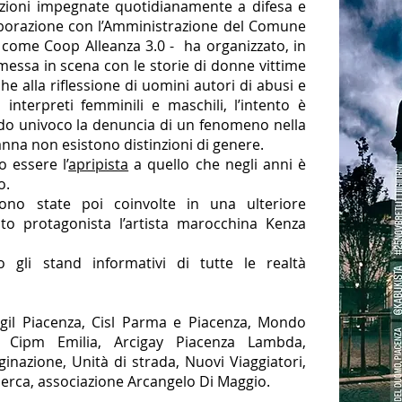
azioni impegnate quotidianamente a difesa e
aborazione con l’Amministrazione del Comune
i come Coop Alleanza 3.0 - ha organizzato, in
essa in scena con le storie di donne vittime
e alla riflessione di uomini autori di abusi e
 interpreti femminili e maschili, l’intento è
do univoco la denuncia di un fenomeno nella
nna non esistono distinzioni di genere.
 essere l’
apripista
a quello che negli anni è
o.
sono state poi coinvolte in una ulteriore
to protagonista l’artista marocchina Kenza
 gli stand informativi di tutte le realtà
Cgil Piacenza, Cisl Parma e Piacenza, Mondo
, Cipm Emilia, Arcigay Piacenza Lambda,
inazione, Unità di strada, Nuovi Viaggiatori,
icerca, associazione Arcangelo Di Maggio.