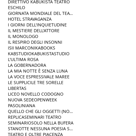
DIRETTIVO KABUKISTA TEATRO
ESCHILO
GIORNATA MONDIALE DEL TEATRO
HOTEL STRAVAGANZA
I GIORNI DELL'INQUIETUDINE
IL MESTIERE DELL'ATTORE
IL MONOLOGO
IL RESPIRO DEGLI INSONNI
ISII MARCONI
KABOOKS
KABSTUDIO
KABUKISTASTUDIO
L'ULTIMA ROSA
LA GOBERNADORA
LA MIA NOTTE È SENZA LUNA
LA VOCE ESPRESSIVA
LE MAREE
LE SUPPLICI
LE TRE SORELLE
LIBERTAS
LICEO NOVELLO CODOGNO
NUOVA SEDE
OPENWEEK
PASOLINIANA
QUELLO CHE GLI OGGETTI (NON) DICONO
REPLICA
SEMINARI TEATRO
SEMINARIO
SOLO NELLA BUFERA
STANOTTE NESSUNA POESIA SERVIRÀ
TEATRO E OLTRE PIACENZA