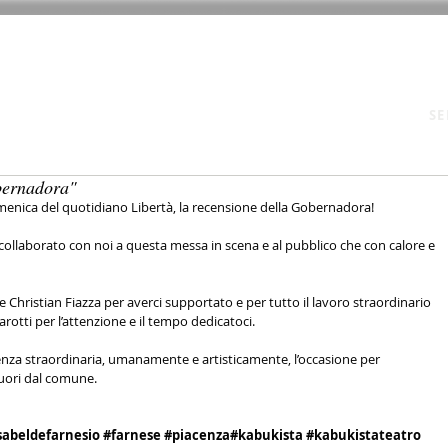
E
CHI SIAMO
CORSI 2025/26
SPETTACOLI
ATTIVITÀ
SE
bernadora"
omenica del quotidiano Libertà, la recensione della Gobernadora!
collaborato con noi a questa messa in scena e al pubblico che con calore e 
 Christian Fiazza per averci supportato e per tutto il lavoro straordinario 
rotti per l’attenzione e il tempo dedicatoci.
nza straordinaria, umanamente e artisticamente, l’occasione per 
uori dal comune.
sabeldefarnesio
#farnese
#piacenza
#kabukista
#kabukistateatro