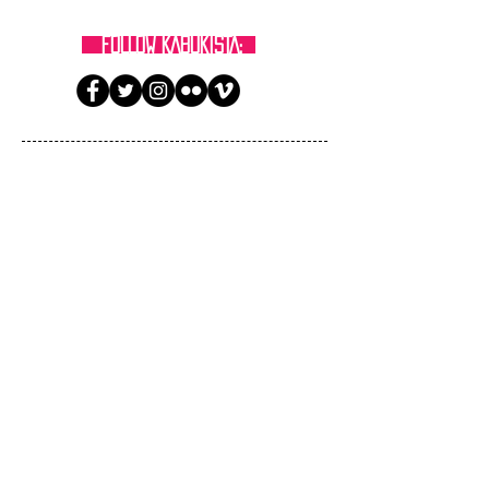
FOLLOW KABUKISTA:
MAILING LIST
Iscriviti ora!
SEARCH BY TAGS:
25 NOVEMBRE
ABBASSO LA RICCHEZZA
ANTON ČECHOV
ASIA CINEMATOGRAFICA
BRECHT