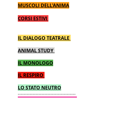
MUSCOLI DELL'ANIMA
CORSI ESTIVI
IL DIALOGO TEATRALE
ANIMAL STUDY
IL MONOLOGO
IL RESPIRO
LO STATO NEUTRO
---------------------------------------
IL MESTIERE DELL’ATTORE
------------------------------------
LABORATORIO DI
PERFEZIONAMENTO
-----------------------------------