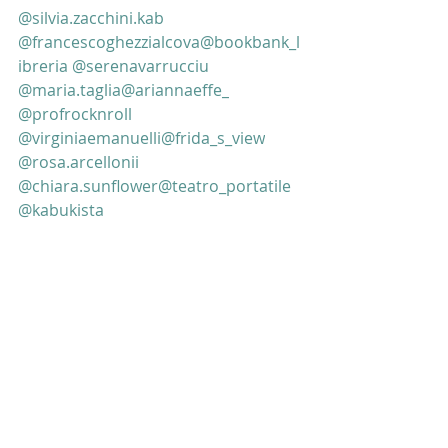
@silvia.zacchini.kab
@francescoghezzialcova
@bookbank_l
ibreria
@serenavarrucciu
@maria.taglia
@ariannaeffe_
@profrocknroll
@virginiaemanuelli
@frida_s_view
@rosa.arcellonii
@chiara.sunflower
@teatro_portatile
@kabukista