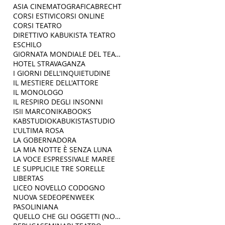
ASIA CINEMATOGRAFICA
BRECHT
CORSI ESTIVI
CORSI ONLINE
CORSI TEATRO
DIRETTIVO KABUKISTA TEATRO
ESCHILO
GIORNATA MONDIALE DEL TEATRO
HOTEL STRAVAGANZA
I GIORNI DELL'INQUIETUDINE
IL MESTIERE DELL'ATTORE
IL MONOLOGO
IL RESPIRO DEGLI INSONNI
ISII MARCONI
KABOOKS
KABSTUDIO
KABUKISTASTUDIO
L'ULTIMA ROSA
LA GOBERNADORA
LA MIA NOTTE È SENZA LUNA
LA VOCE ESPRESSIVA
LE MAREE
LE SUPPLICI
LE TRE SORELLE
LIBERTAS
LICEO NOVELLO CODOGNO
NUOVA SEDE
OPENWEEK
PASOLINIANA
QUELLO CHE GLI OGGETTI (NON) DICONO