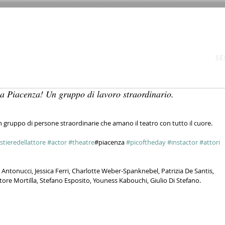
E
CHI SIAMO
CORSI 2025/26
SPETTACOLI
ATTIVITÀ
SE
ì a Piacenza! Un gruppo di lavoro straordinario.
Un gruppo di persone straordinarie che amano il teatro con tutto il cuore. 
stieredellattore
#actor
#theatre
#piacenza 
#picoftheday
#instactor
#attori
ia Antonucci, Jessica Ferri, Charlotte Weber-Spanknebel, Patrizia De Santis, 
vatore Mortilla, Stefano Esposito, Youness Kabouchi, Giulio Di Stefano.